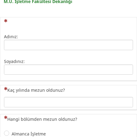
M.Ü. İşletme Fakültesi Dekanlığı
(Bu sorunun yanıtlanması zorunludur)
Adınız:
Soyadınız:
(Bu sorunun yanıtlanması zorunludur)
Kaç yılında mezun oldunuz?
(Bu sorunun yanıtlanması zorunludur)
Hangi bölümden mezun oldunuz?
Almanca İşletme