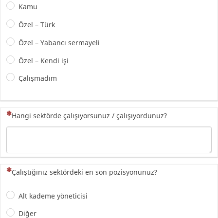
Kamu
Özel – Türk
Özel – Yabancı sermayeli
Özel – Kendi işi
Çalışmadım
(Bu sorunun yanıtlanması zorunludur)
Hangi sektörde çalışıyorsunuz / çalışıyordunuz?
(Bu sorunun yanıtlanması zorunludur)
Çalıştığınız sektördeki en son pozisyonunuz?
Alt kademe yöneticisi
Diğer