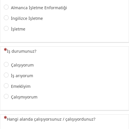
Almanca İşletme Enformatiği
İngilizce İşletme
İşletme
(Bu sorunun yanıtlanması zorunludur)
İş durumunuz?
Çalışıyorum
İş arıyorum
Emekliyim
Çalışmıyorum
(Bu sorunun yanıtlanması zorunludur)
Hangi alanda çalışıyorsunuz / çalışıyordunuz?