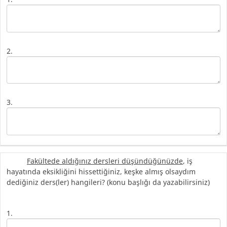
2.
3.
Fakültede aldığınız dersleri düşündüğünüzde
, iş
hayatında eksikliğini hissettiğiniz, keşke almış olsaydım
dediğiniz ders(ler) hangileri? (konu başlığı da yazabilirsiniz)
1.